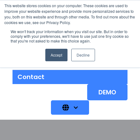
This website stores cookies on your computer. These cookies are used to
improve your website experience and provide more personalized services to
you, both on this website and through other media. To find out more about the
cookies we use, see our Privacy Policy.
We won't track your information when you visit our site. But in order to
Solutions
Show submenu for 
comply with your preferences, we'll have to use just one tiny cookie so
that you're not asked to make this choice again.
À Propos
Accept
Decline
Blog
Contact
DEMO