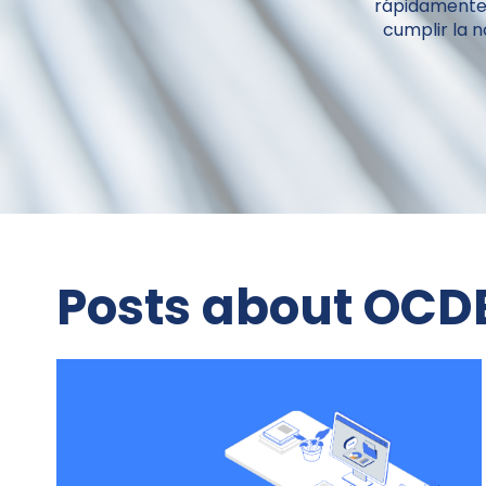
rápidamente.
cumplir la 
Posts about OCD