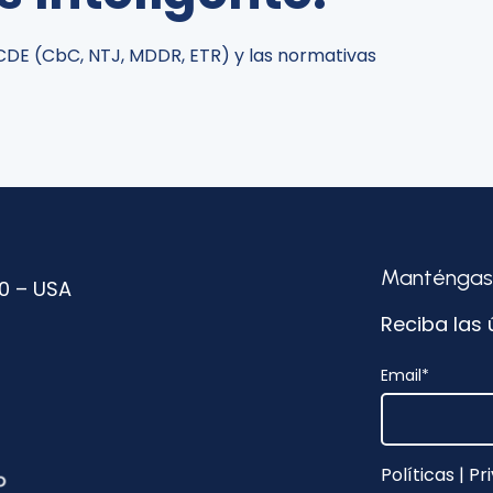
OCDE (CbC, NTJ, MDDR, ETR) y las normativas
Manténgase
50 – USA
Reciba las 
Email
*
Políticas
|
Pri