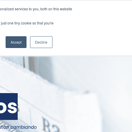
nalized services to you, both on this website
just one tiny cookie so that you're
DEMO
Es
Accept
Decline
os
 están cambiando