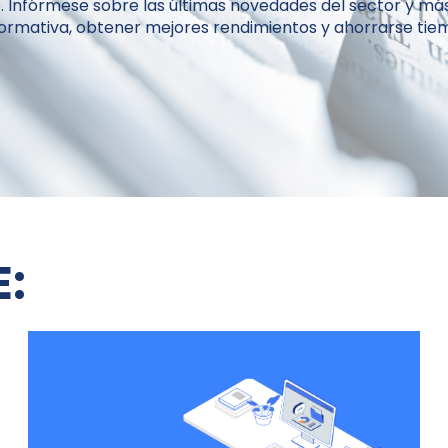
 Infórmese sobre las últimas novedades del sector y m
normativa, obtener mejores rendimientos y ahorrarse tiem
E: