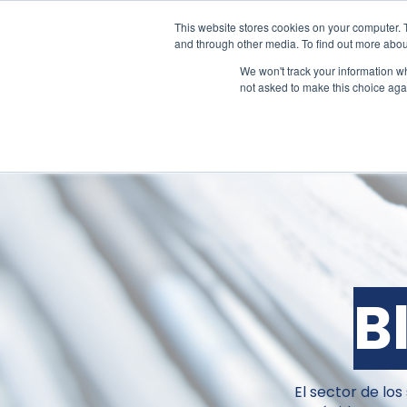
This website stores cookies on your computer. 
and through other media. To find out more abou
We won't track your information whe
not asked to make this choice aga
Soluciones
Nosotros
Blog
B
El sector de lo