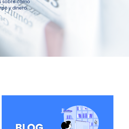
ás sobre cómo
po y dinero.