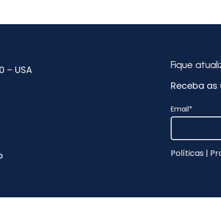
Fique atual
50 – USA
Receba as ú
Email
*
Políticas
|
Pr