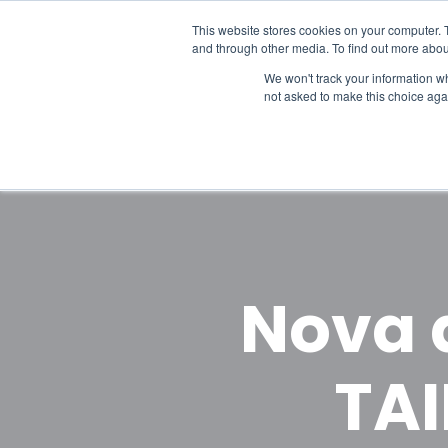
This website stores cookies on your computer. 
and through other media. To find out more abou
We won't track your information whe
not asked to make this choice aga
Soluções
Sobre
Blog
Nova a
TAI