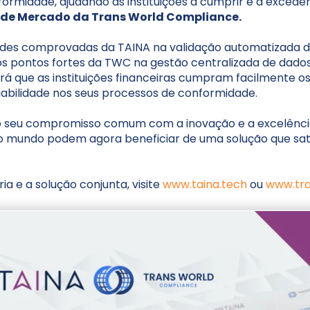
formidade, ajudando as instituições a cumprir e a exceder
e de Mercado da Trans World Compliance.
des comprovadas da TAINA na validação automatizada de 
os pontos fortes da TWC na gestão centralizada de dados,
irá que as instituições financeiras cumpram facilmente o
iabilidade nos seus processos de conformidade.
o seu compromisso comum com a inovação e a excelência n
o o mundo podem agora beneficiar de uma solução que sat
a e a solução conjunta, visite
www.taina.tech
ou
www.tr