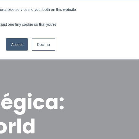
nalized services to you, both on this website
just one tiny cookie so that you're
DEMO
Portug
Accept
Decline
tégica:
orld