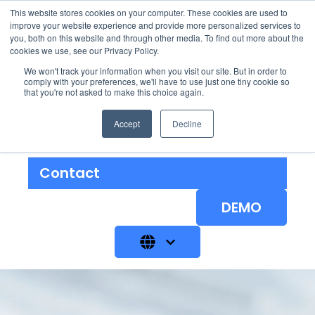
This website stores cookies on your computer. These cookies are used to
improve your website experience and provide more personalized services to
you, both on this website and through other media. To find out more about the
cookies we use, see our Privacy Policy.
We won't track your information when you visit our site. But in order to
Solutions
Show submenu for 
comply with your preferences, we'll have to use just one tiny cookie so
that you're not asked to make this choice again.
À Propos
Accept
Decline
Blog
Contact
DEMO