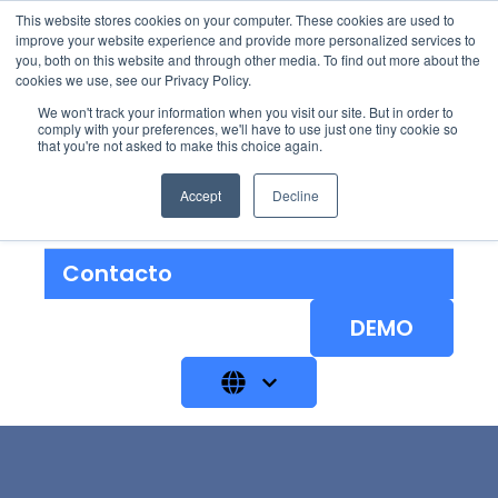
This website stores cookies on your computer. These cookies are used to
improve your website experience and provide more personalized services to
you, both on this website and through other media. To find out more about the
cookies we use, see our Privacy Policy.
We won't track your information when you visit our site. But in order to
Soluciones
Show submenu for 
comply with your preferences, we'll have to use just one tiny cookie so
that you're not asked to make this choice again.
Nosotros
Accept
Decline
Blog
Contacto
DEMO