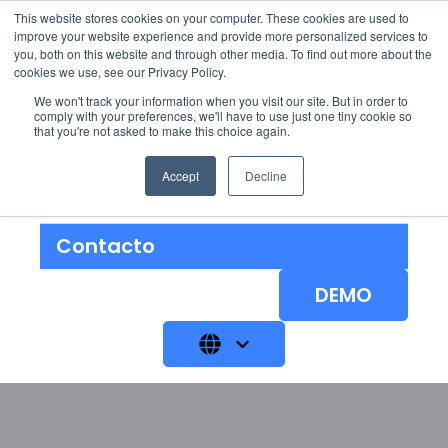
This website stores cookies on your computer. These cookies are used to
improve your website experience and provide more personalized services to
you, both on this website and through other media. To find out more about the
cookies we use, see our Privacy Policy.
We won't track your information when you visit our site. But in order to
Soluciones
Show submenu for 
comply with your preferences, we'll have to use just one tiny cookie so
that you're not asked to make this choice again.
Nosotros
Accept
Decline
Blog
Contacto
DEMO